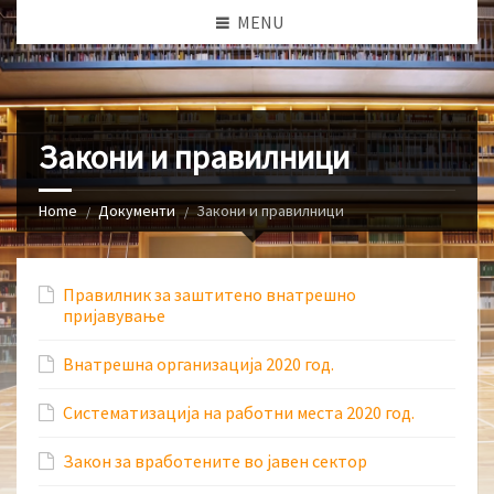
MENU
Закони и правилници
Home
Документи
Закони и правилници
Правилник за заштитено внатрешно
пријавување
Внатрешна организација 2020 год.
Систематизација на работни места 2020 год.
Закон за вработените во јавен сектор