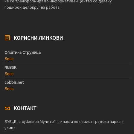
ќе се трансформира во информативен центар со далеку
поширок делокруг на работа.
КОРИСНИ ЛИНКОВИ
Општина Струмица
Линк
NUBSK
Линк
cobbis.net
Линк
КОНТАКТ
ЛУБ,,Благој Јанков Мучето” се наоѓа во самиот градски парк на
улица