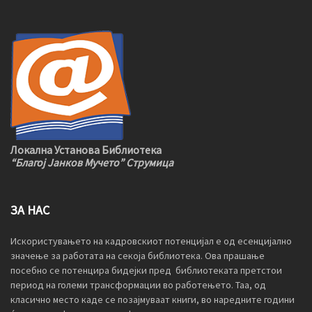
Локална Установа Библиотека
“Благој Јанков Мучето” Струмица
ЗА НАС
Искористувањето на кадровскиот потенцијал е од есенцијално
значење за работата на секоја библиотека. Ова прашање
посебно се потенцира бидејки пред библиотеката претстои
период на големи трансформации во работењето. Таа, од
класично место каде се позајмуваат книги, во наредните години