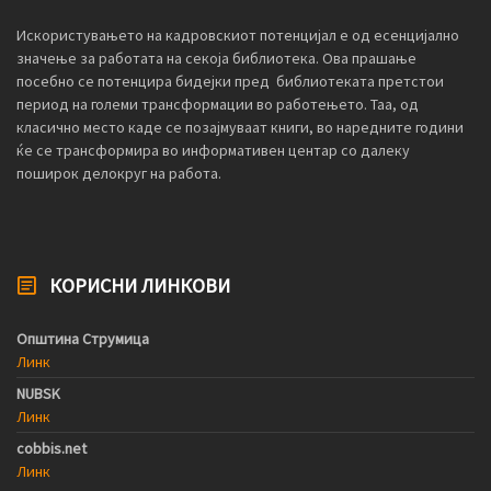
Искористувањето на кадровскиот потенцијал е од есенцијално
значење за работата на секоја библиотека. Ова прашање
посебно се потенцира бидејки пред библиотеката претстои
период на големи трансформации во работењето. Таа, од
класично место каде се позајмуваат книги, во наредните години
ќе се трансформира во информативен центар со далеку
поширок делокруг на работа.
КОРИСНИ ЛИНКОВИ
Општина Струмица
Линк
NUBSK
Линк
cobbis.net
Линк