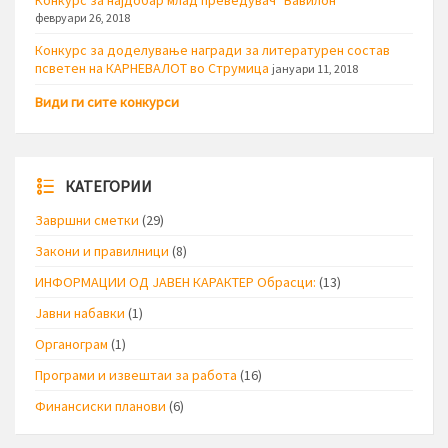
Конкурс за најдобар млад преведувач "Вавилон"
февруари 26, 2018
Конкурс за доделување награди за литературен состав
псветен на КАРНЕВАЛОТ во Струмица
јануари 11, 2018
Види ги сите конкурси
КАТЕГОРИИ
Завршни сметки
(29)
Закони и правилници
(8)
ИНФОРМАЦИИ ОД ЈАВЕН КАРАКТЕР Обрасци:
(13)
Јавни набавки
(1)
Органограм
(1)
Програми и извештаи за работа
(16)
Финансиски планови
(6)