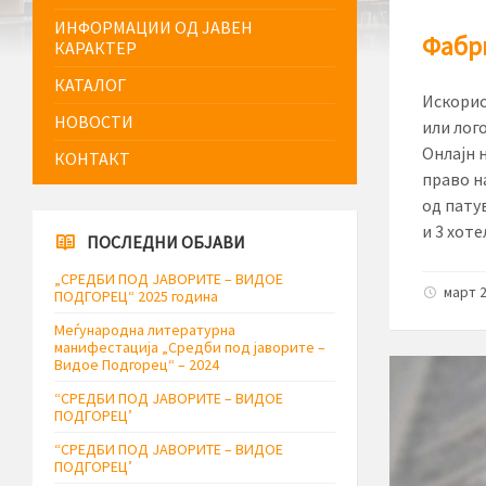
ИНФОРМАЦИИ ОД ЈАВЕН
Фабри
КАРАКТЕР
КАТАЛОГ
Искорис
НОВОСТИ
или лог
Онлајн н
КОНТАКТ
право н
од патув
и 3 хот
ПОСЛЕДНИ ОБЈАВИ
„СРЕДБИ ПОД ЈАВОРИТЕ – ВИДОЕ
март 2
ПОДГОРЕЦ“ 2025 година
Меѓународна литературна
манифестација „Средби под јаворите –
Видое Подгорец“ – 2024
“СРЕДБИ ПОД ЈАВОРИТЕ – ВИДОЕ
ПОДГОРЕЦ’
“СРЕДБИ ПОД ЈАВОРИТЕ – ВИДОЕ
ПОДГОРЕЦ’