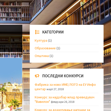
КАТЕГОРИИ
Култура
(1)
Образование
(1)
Општина
(1)
ПОСЛЕДНИ КОНКУРСИ
Фабрика за ново ИМЕ/ЛОГО на ЕУ Инфо
центар
март 27, 2018
Конкурс за најдобар млад преведувач
"Вавилон"
февруари 26, 2018
Конкурс за доделување награди за