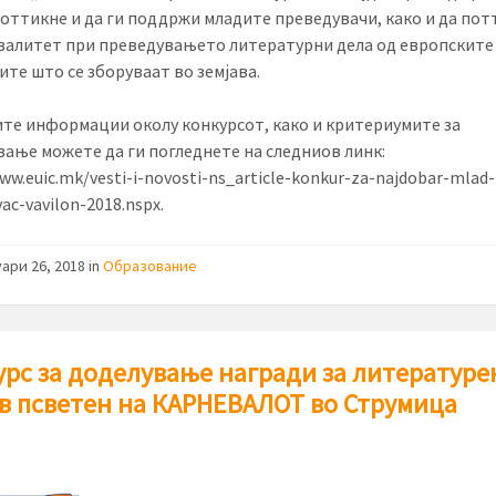
 поттикне и да ги поддржи младите преведувачи, како и да пот
валитет при преведувањето литературни дела од европските 
ите што се зборуваат во земјава.
те информации околу конкурсот, како и критериумите за
вање можете да ги погледнете на следниов линк:
ww.euic.mk/vesti-i-novosti-ns_article-konkur-za-najdobar-mlad-
ac-vavilon-2018.nspx.
ари 26, 2018 in
Образование
рс за доделување награди за литературе
в псветен на КАРНЕВАЛОТ во Струмица