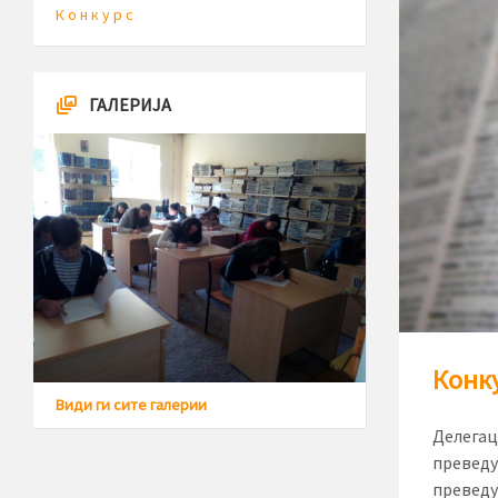
К о н к у р с
ГАЛЕРИЈА
Конку
Види ги сите галерии
Делегац
преведу
преведу