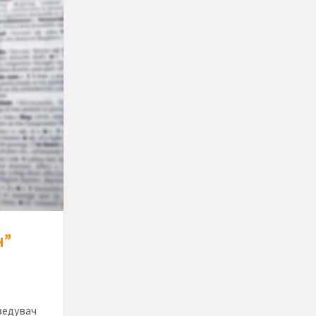
н”
ведувач