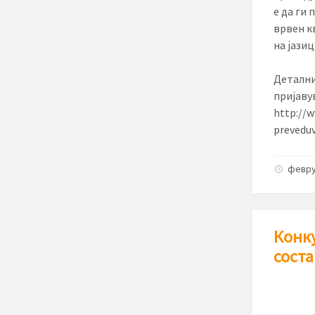
е да ги
врвен к
на јазиц
Детални
пријаву
http://w
preveduv
февру
Конку
соста