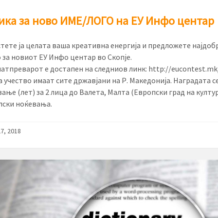
ка за ново ИМЕ/ЛОГО на ЕУ Инфо центар
тете ја целата ваша креативна енергија и предложете најдоб
о за новиот ЕУ Инфо центар во Скопје.
атпреварот е достапен на следниов линк: http://eucontest.mk/
а учество имаат сите државјани на Р. Македонија. Наградата с
ање (лет) за 2 лица до Валета, Малта (Европски град на култур
елски ноќевања.
7, 2018