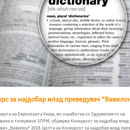
рс за најдобар млад преведувач “Вавило
ијата на Европската Унија, во соработка со Здружението на
вачи и толкувачи ЗПРМ, објавува Конкурсот за најдобар млад
вач „Вавилон“ 2018. Целта на Конкурсот за најдобар млад пре