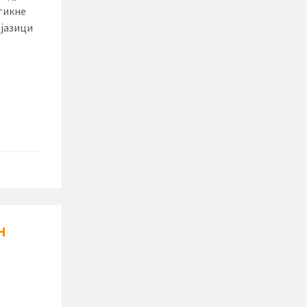
тикне
јазици
н