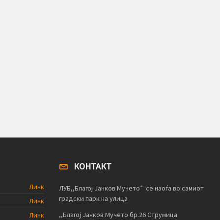
КОНТАКТ
Линк
ЛУБ,,Благој Јанков Мучето” се наоѓа во самиот
градски парк на улица
Линк
,,Благој Јанков Мучето бр.26 Струмица
Линк