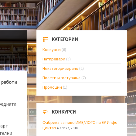
КАТЕГОРИИ
Конкурси
(6)
Натпревари
(5)
Некатегоризирано
(2)
Посети и гостувања
(7)
а работи
Промоции
(1)
редната
КОНКУРСИ
Фабрика за ново ИМЕ/ЛОГО на ЕУ Инфо
март
центар
март 27, 2018
ителни