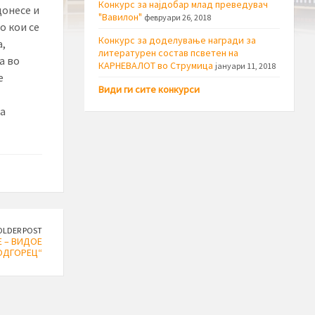
Конкурс за најдобар млад преведувач
донесе и
"Вавилон"
февруари 26, 2018
о кои се
Конкурс за доделување награди за
,
литературен состав псветен на
а во
КАРНЕВАЛОТ во Струмица
јануари 11, 2018
е
Види ги сите конкурси
а
OLDER POST
 – ВИДОЕ
ОДГОРЕЦ“