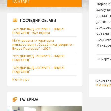
КОНТАКТ
мерки и
заклучок
даваат 
ПОСЛЕДНИ ОБЈАВИ
јавните
државна
„СРЕДБИ ПОД ЈАВОРИТЕ – ВИДОЕ
ПОДГОРЕЦ“ 2025 година
останат
постоењ
Меѓународна литературна
манифестација „Средби под јаворите –
Македон
Видое Подгорец“ – 2024
“СРЕДБИ ПОД ЈАВОРИТЕ – ВИДОЕ
март 2
ПОДГОРЕЦ’
“СРЕДБИ ПОД ЈАВОРИТЕ – ВИДОЕ
ПОДГОРЕЦ’
К о н к у р с
NEWER POS
К о н к у р
ГАЛЕРИЈА