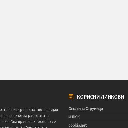
КОРИСНИ ЛИНКОВИ
Општина Струмица
ето на кадровскиот потенцијал
лно значење за работата на
NUBSK
отека. Ова прашање посебно се
cobbis.net
дејки пред библиотеката