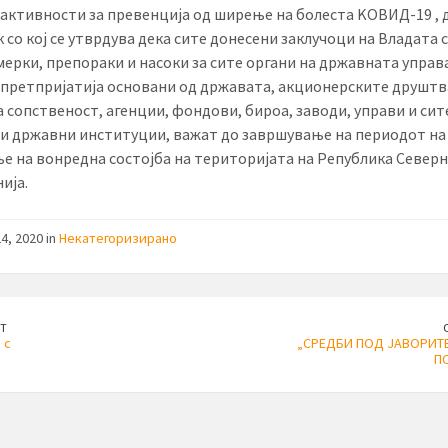
 активности за превенција од ширење на болеста KОВИД-19 , 
 со кој се утврдува дека сите донесени заклучоци на Владата с
мерки, препораки и насоки за сите органи на државната управа
 претпријатија основани од државата, акционерските друштв
 сопственост, агенции, фондови, бироа, заводи, управи и сит
и државни институции, важат до завршување на периодот на
е на вонредна состојба на територијата на Република Северн
ија.
4, 2020 in
Некатегоризирано
T
 с
„СРЕДБИ ПОД ЈАВОРИТЕ
П