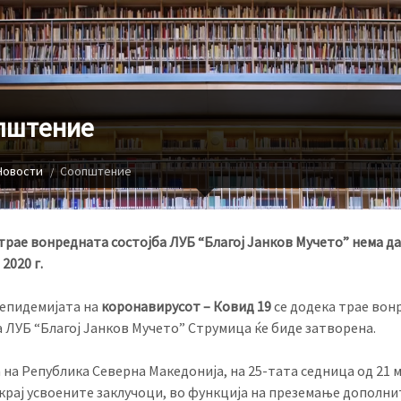
пштение
Новости
Соопштение
трае вонредната состојба ЛУБ “Благој Јанков Мучето” нема д
 2020 г.
епидемијата на
коронавирусот – Ковид 19
се додека трае вон
а ЛУБ “Благој Јанков Мучето” Струмица ќе биде затворена.
 на Република Северна Македонија, на 25-тата седница од 21 
окрај усвоените заклучоци, во функција на преземање дополн