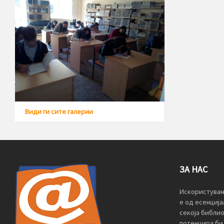
Види ги сите галерии
ЗА НАС
Искористувањ
е од есенција
секоја библи
потенцира би