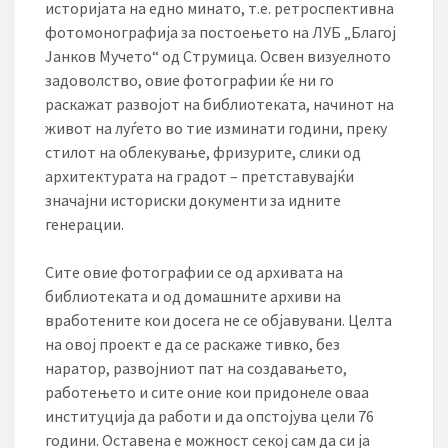
историјата на едно минато, т.е. ретроспективна
фотомонографија за постоењето на ЛУБ „Благој
Јанков Мучето“ од Струмица. Освен визуелното
задоволство, овие фотографии ќе ни го
раскажат развојот на библиотеката, начинот на
живот на луѓето во тие изминати години, преку
стилот на облекување, фризурите, слики од
архитектурата на градот – претставувајќи
значајни историски документи за идните
генерации.
Сите овие фотографии се од архивата на
библиотеката и од домашните архиви на
вработените кои досега не се објавувани. Целта
на овој проект е да се раскаже тивко, без
наратор, развојниот пат на создавањето,
работењето и сите оние кои придонеле оваа
институција да работи и да опстојува цели 76
години. Оставена е можност секој сам да си ја