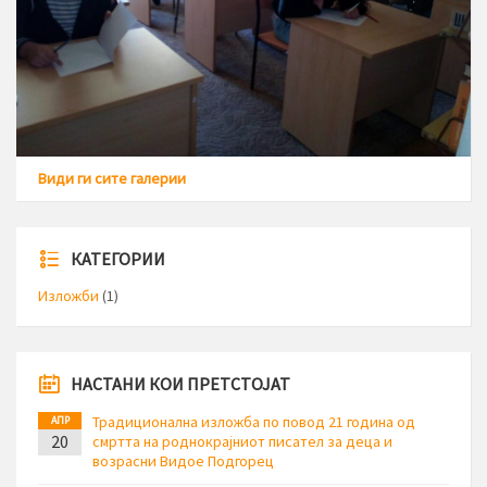
Види ги сите галерии
КАТЕГОРИИ
Изложби
(1)
НАСТАНИ КОИ ПРЕТСТОЈАТ
Традиционална изложба по повод 21 година од
АПР
20
смртта на роднокрајниот писател за деца и
возрасни Видое Подгорец