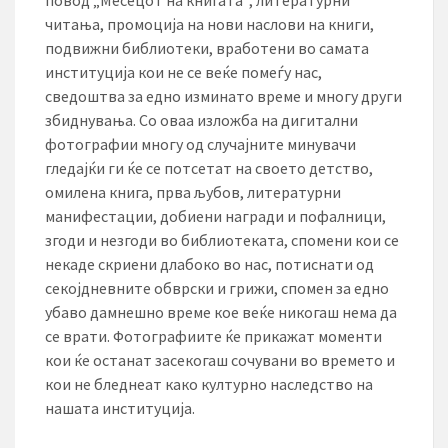
читања, промоција на нови наслови на книги,
подвижни библиотеки, вработени во самата
институција кои не се веќе помеѓу нас,
сведоштва за едно изминато време и многу други
збиднувања. Со оваа изложба на дигитални
фотографии многу од случајните минувачи
гледајќи ги ќе се потсетат на своето детство,
омилена книга, прва љубов, литературни
манифестации, добиени награди и пофалници,
згоди и незгоди во библиотеката, спомени кои се
некаде скриени длабоко во нас, потиснати од
секојдневните обврски и грижи, спомен за едно
убаво дамнешно време кое веќе никогаш нема да
се врати. Фотографиите ќе прикажат моменти
кои ќе останат засекогаш сочувани во времето и
кои не бледнеат како културно наследство на
нашата институција.