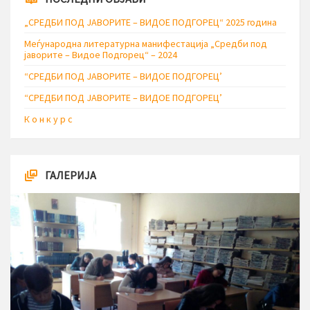
„СРЕДБИ ПОД ЈАВОРИТЕ – ВИДОЕ ПОДГОРЕЦ“ 2025 година
Меѓународна литературна манифестација „Средби под
јаворите – Видое Подгорец“ – 2024
“СРЕДБИ ПОД ЈАВОРИТЕ – ВИДОЕ ПОДГОРЕЦ’
“СРЕДБИ ПОД ЈАВОРИТЕ – ВИДОЕ ПОДГОРЕЦ’
К о н к у р с
ГАЛЕРИЈА