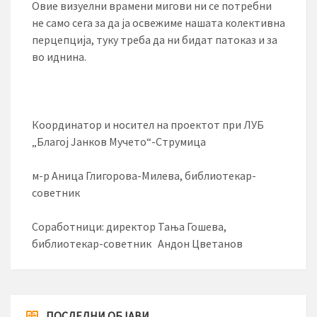
Овие визуелни врамени мигови ни се потребни
не само сега за да ја освежиме нашата колективна
перцепција, туку треба да ни бидат патоказ и за
во иднина.
Координатор и носител на проектот при ЛУБ
„Благој Јанков Мучето“-Струмица
м-р Аница Глигорова-Милева, библиотекар-
советник
Соработници: директор Тања Гошева,
библиотекар-советник Андон Цветанов
ПОСЛЕДНИ ОБЈАВИ