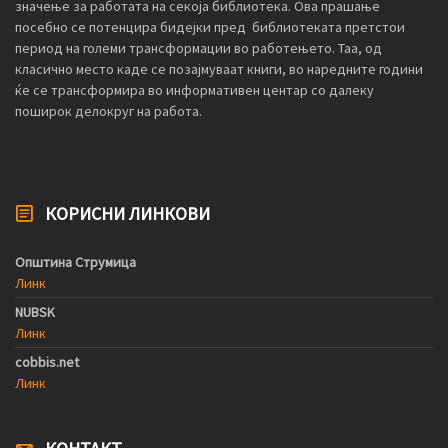
значење за работата на секоја библиотека. Ова прашање
посебно се потенцира бидејки пред библиотеката претстои
период на големи трансформации во работењето. Таа, од
класично место каде се позајмуваат книги, во наредните години
ќе се трансформира во информативен центар со далеку
поширок делокруг на работа.
КОРИСНИ ЛИНКОВИ
Општина Струмица
Линк
NUBSK
Линк
cobbis.net
Линк