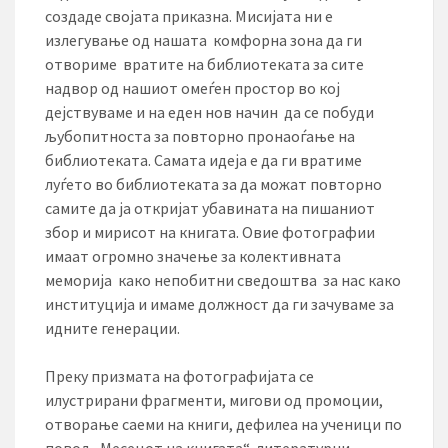
создаде својата приказна. Мисијата ни е
излегување од нашата комфорна зона да ги
отвориме вратите на библиотеката за сите
надвор од нашиот омеѓен простор во кој
дејствуваме и на еден нов начин да се побуди
љубопитноста за повторно пронаоѓање на
библиотеката. Самата идеја е да ги вратиме
луѓето во библиотеката за да можат повторно
самите да ја откријат убавината на пишаниот
збор и мирисот на книгата. Овие фотографии
имаат огромно значење за колективната
меморија како непобитни сведоштва за нас како
институција и имаме должност да ги зачуваме за
идните генерации.
Преку призмата на фотографијата се
илустрирани фрагменти, мигови од промоции,
отворање саеми на книги, дефилеа на ученици по
повод „Месецот на книгата“, литературни