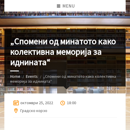
MENU
„Спомени од минатото како
колективна меморија за
иднината“
Home
Events
„Спомени од минатото како колективна
меморија за иднината“
октомври 25, 2022
18:00
Градско корзо