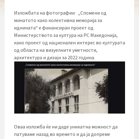
Изложбата на фотографии „Спомени од
минатото како колективна меморија за
иднината“ е финансиран проект од
Министерството за култура на РС Македонија,
како проект од национален интерес во културата
од областа на визуелните уметности,
архитектура и дизајн за 2022 година.
Оваа изложба ќе ни даде уникатна можност да
патуваме назад во времето и да ја допреме