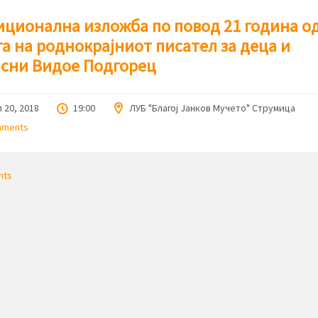
ционална изложба по повод 21 година о
а на роднокрајниот писател за деца и
асни Видое Подгорец
 20, 2018
19:00
ЛУБ "Благој Јанков Мучето" Струмица
mments
nts