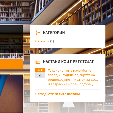
КАТЕГОРИИ
Изложби
(1)
НАСТАНИ КОИ ПРЕТСТОЈАТ
Традиционална изложба по
АПР
20
повод 21 година од смртта на
роднокрајниот писател за деца
и возрасни Видое Подгорец
Погледнете ги сите настани