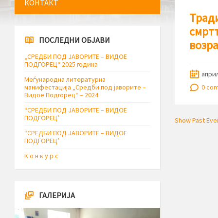
КОНТАКТ
Тради
смртт
ПОСЛЕДНИ ОБЈАВИ
возр
„СРЕДБИ ПОД ЈАВОРИТЕ – ВИДОЕ
ПОДГОРЕЦ“ 2025 година
април
Меѓународна литературна
манифестација „Средби под јаворите –
0 co
Видое Подгорец“ – 2024
“СРЕДБИ ПОД ЈАВОРИТЕ – ВИДОЕ
ПОДГОРЕЦ’
Show Past Eve
“СРЕДБИ ПОД ЈАВОРИТЕ – ВИДОЕ
ПОДГОРЕЦ’
К о н к у р с
ГАЛЕРИЈА