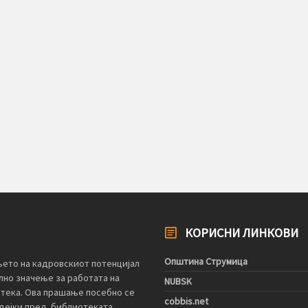
КОРИСНИ ЛИНКОВИ
Општина Струмица
ето на кадровскиот потенцијал
лно значење за работата на
NUBSK
отека. Ова прашање посебно се
cobbis.net
дејки пред библиотеката