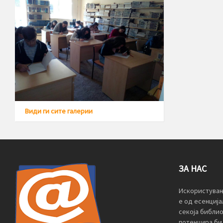
Види ги сите галерии
ЗА НАС
Искористувањ
е од есенција
секоја библи
потенцира би