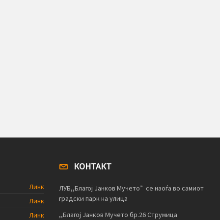
КОНТАКТ
Линк
ЛУБ,,Благој Јанков Мучето” се наоѓа во самиот
градски парк на улица
Линк
,,Благој Јанков Мучето бр.26 Струмица
Линк