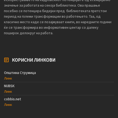
значење за работата на секоја библиотека. Ова прашање
посебно се потенцира бидејки пред библиотеката претстои
период на големи трансформации во работењето. Таа, од
класично место каде се позајмуваат книги, во наредните години
ќе се трансформира во информативен центар со далеку
поширок делокруг на работа.
КОРИСНИ ЛИНКОВИ
Општина Струмица
Линк
NUBSK
Линк
cobbis.net
Линк