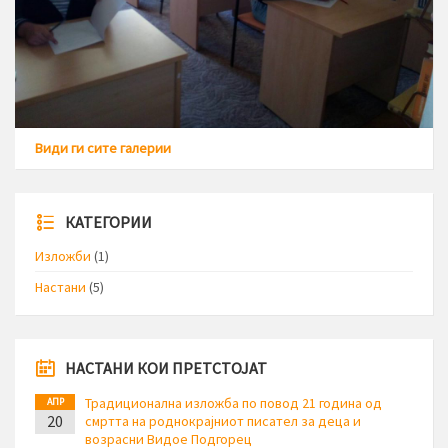
Види ги сите галерии
КАТЕГОРИИ
Изложби
(1)
Настани
(5)
НАСТАНИ КОИ ПРЕТСТОЈАТ
Традиционална изложба по повод 21 година од
АПР
20
смртта на роднокрајниот писател за деца и
возрасни Видое Подгорец