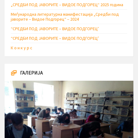
„СРЕДБИ ПОД ЈАВОРИТЕ – ВИДОЕ ПОДГОРЕЦ“ 2025 година
Меѓународна литературна манифестација „Средби под
јаворите – Видое Подгорец“ – 2024
“СРЕДБИ ПОД ЈАВОРИТЕ – ВИДОЕ ПОДГОРЕЦ’
“СРЕДБИ ПОД ЈАВОРИТЕ – ВИДОЕ ПОДГОРЕЦ’
К о н к у р с
ГАЛЕРИЈА