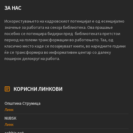
ЗА НАС
Искористувањето на кадровскиот потенцијал е од есенцијално
значење за работата на секоја библиотека. Ова прашање
посебно се потенцира бидејки пред библиотеката претстои
период на големи трансформации во работењето. Таа, од
класично место каде се позајмуваат книги, во наредните години
ќе се трансформира во информативен центар со далеку
поширок делокруг на работа.
КОРИСНИ ЛИНКОВИ
Општина Струмица
Линк
NUBSK
Линк