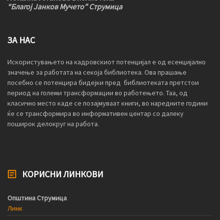
“Благој Јанков Мучето” Струмица
ЗА НАС
Искористувањето на кадровскиот потенцијал е од есенцијално
значење за работата на секоја библиотека. Ова прашање
посебно се потенцира бидејки пред библиотеката претстои
период на големи трансформации во работењето. Таа, од
класично место каде се позајмуваат книги, во наредните години
ќе се трансформира во информативен центар со далеку
поширок делокруг на работа.
КОРИСНИ ЛИНКОВИ
Општина Струмица
Линк