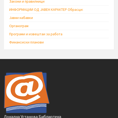
Закони и правилници
ИНФОРМАЦИИ ОД ЈАВЕН КАРАКТЕР Обрасци:
Јавни набавки
Органограм
Програми и извештаи за работа
Финансиски планови
Локална Установа Библиотека