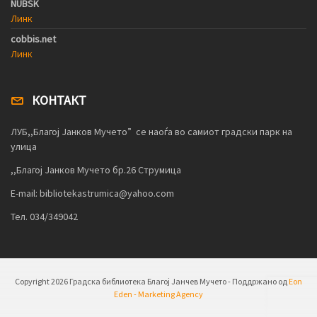
NUBSK
Линк
cobbis.net
Линк
КОНТАКТ
ЛУБ,,Благој Јанков Мучето” се наоѓа во самиот градски парк на
улица
,,Благој Јанков Мучето бр.26 Струмица
E-mail: bibliotekastrumica@yahoo.com
Тел. 034/349042
Copyright
2026 Градска библиотека Благој Јанчев Мучето - Поддржано од
Eon
Eden - Marketing Agency