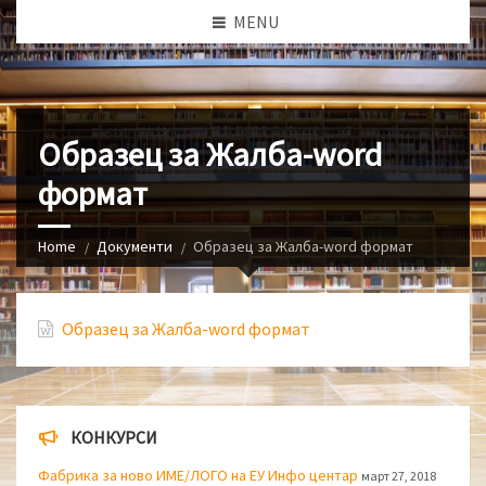
MENU
Образец за Жалба-word
формат
Home
Документи
Образец за Жалба-word формат
Образец за Жалба-word формат
КОНКУРСИ
Фабрика за ново ИМЕ/ЛОГО на ЕУ Инфо центар
март 27, 2018