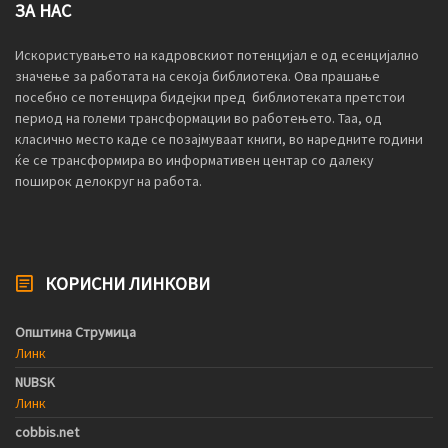
ЗА НАС
Искористувањето на кадровскиот потенцијал е од есенцијално
значење за работата на секоја библиотека. Ова прашање
посебно се потенцира бидејки пред библиотеката претстои
период на големи трансформации во работењето. Таа, од
класично место каде се позајмуваат книги, во наредните години
ќе се трансформира во информативен центар со далеку
поширок делокруг на работа.
КОРИСНИ ЛИНКОВИ
Општина Струмица
Линк
NUBSK
Линк
cobbis.net