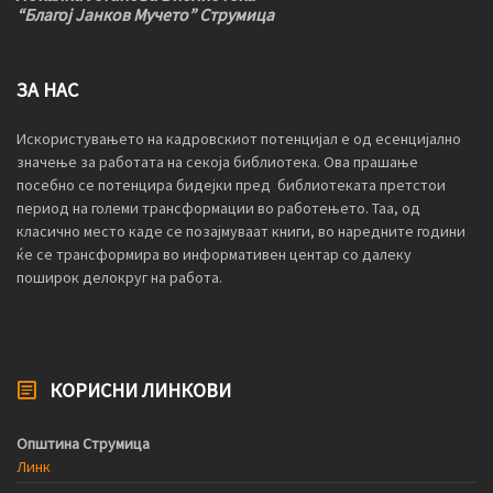
“Благој Јанков Мучето” Струмица
ЗА НАС
Искористувањето на кадровскиот потенцијал е од есенцијално
значење за работата на секоја библиотека. Ова прашање
посебно се потенцира бидејки пред библиотеката претстои
период на големи трансформации во работењето. Таа, од
класично место каде се позајмуваат книги, во наредните години
ќе се трансформира во информативен центар со далеку
поширок делокруг на работа.
КОРИСНИ ЛИНКОВИ
Општина Струмица
Линк