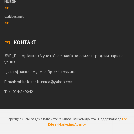
NUBSK
Линк
cobbis.net
Линк
КОНТАКТ
ЛУБ,,Благој Јанков Мучето” се наоѓа во самиот градски парк на
улица
,,Благој Јанков Мучето бр.26 Струмица
E-mail: bibliotekastrumica@yahoo.com
Тел. 034/349042
Copyright
2026 Градска библиотека Благој Јанчев Мучето - Поддржано од
Eon
Eden - Marketing Agency