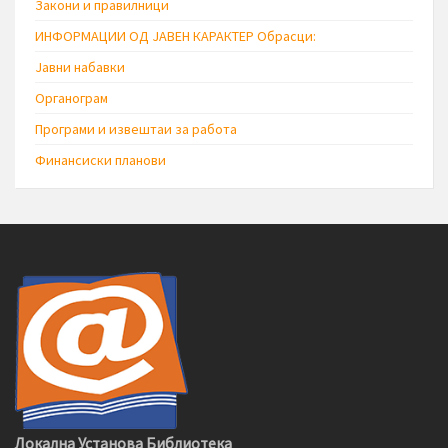
Закони и правилници
ИНФОРМАЦИИ ОД ЈАВЕН КАРАКТЕР Обрасци:
Јавни набавки
Органограм
Програми и извештаи за работа
Финансиски планови
Локална Установа Библиотека