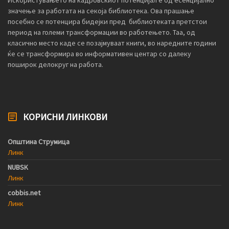
значење за работата на секоја библиотека. Ова прашање
посебно се потенцира бидејки пред библиотеката претстои
период на големи трансформации во работењето. Таа, од
класично место каде се позајмуваат книги, во наредните години
ќе се трансформира во информативен центар со далеку
поширок делокруг на работа.
КОРИСНИ ЛИНКОВИ
Општина Струмица
Линк
NUBSK
Линк
cobbis.net
Линк