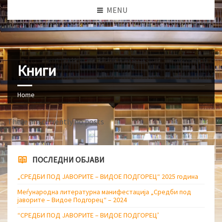
MENU
Книги
Home
There are currently no posts
ПОСЛЕДНИ ОБЈАВИ
„СРЕДБИ ПОД ЈАВОРИТЕ – ВИДОЕ ПОДГОРЕЦ“ 2025 година
Меѓународна литературна манифестација „Средби под
јаворите – Видое Подгорец“ – 2024
“СРЕДБИ ПОД ЈАВОРИТЕ – ВИДОЕ ПОДГОРЕЦ’