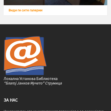
Види ги сите галерии
Локална Установа Библиотека
“Благој Јанков Мучето” Струмица
ЗА НАС
Искористувањето на кадровскиот потенцијал е од есенцијално