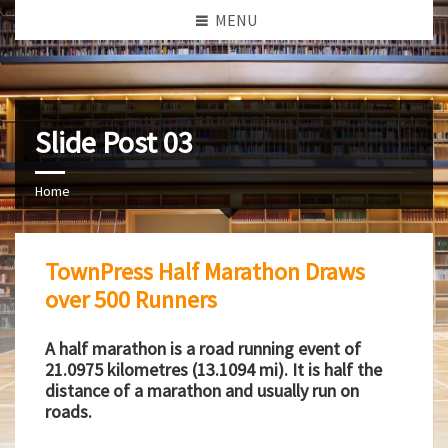
MENU
Slide Post 03
Home
TownPress Half Marathon Draws
over 500 Runners
A half marathon is a road running event of
21.0975 kilometres (13.1094 mi). It is half the
distance of a marathon and usually run on
roads.